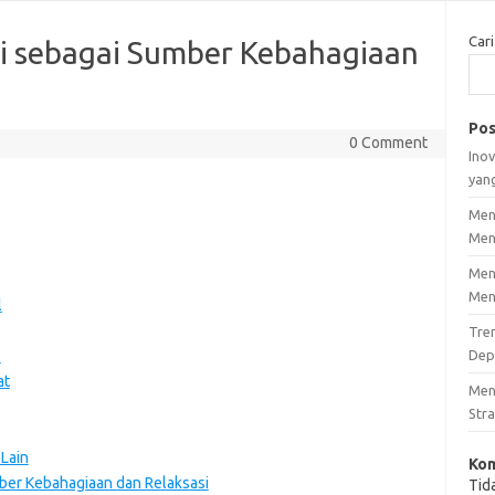
Cari
 sebagai Sumber Kebahagiaan
Pos
0 Comment
Inov
yan
Men
Men
Men
Men
l
Tre
l
Dep
at
Men
Stra
Lain
Kom
ber Kebahagiaan dan Relaksasi
Tid