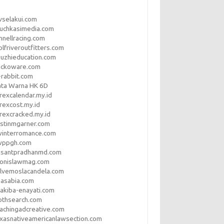
vselakui.com
uchkasimedia.com
nnellracing.com
lfriveroutfitters.com
uzhieducation.com
eckoware.com
rabbit.com
ata Warna HK 6D
rexcalendar.my.id
rexcost.my.id
rexcracked.my.id
stinmgarner.com
winterromance.com
wppgh.com
asantpradhanmd.com
ronislawmag.com
lvemoslacandela.com
easabia.com
akiba-enayati.com
othsearch.com
achingadcreative.com
xasnativeamericanlawsection.com