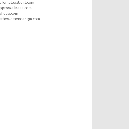
efemalepatient.com
opprowellness.com
pcheap.com
ethewomendesign.com