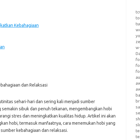
tc
to
tu
gkatkan Kebahagiaan
wo
yo
z
nan
w-
D
fo
fo
fo
au
a
a
b
b
utinitas sehari-hari dan sering kali menjadi sumber
sa
ng semakin sibuk dan penuh tekanan, mengembangkan hobi
s
angi stres dan meningkatkan kualitas hidup. Artikel ini akan
sh
an hobi, termasuk manfaatnya, cara menemukan hobi yang
sl
 sumber kebahagiaan dan relaksasi.
te
te