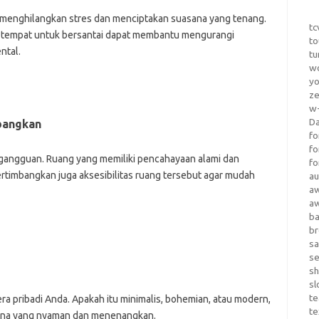
k menghilangkan stres dan menciptakan suasana yang tenang.
tc
i tempat untuk bersantai dapat membantu mengurangi
to
ntal.
tu
wo
yo
z
w-
D
bangkan
fo
fo
an gangguan. Ruang yang memiliki pencahayaan alami dan
fo
Pertimbangkan juga aksesibilitas ruang tersebut agar mudah
au
a
a
b
b
sa
s
sh
sl
te
ra pribadi Anda. Apakah itu minimalis, bohemian, atau modern,
te
sana yang nyaman dan menenangkan.