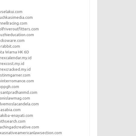
vselakui.com
uchkasimedia.com
nnellracing.com
lfriveroutfitters.com
uzhieducation.com
eckoware.com
rabbit.com
ata Warna HK 6D
rexcalendar.my.id
rexcost.my.id
rexcracked.my.id
stinmgarner.com
winterromance.com
wppgh.com
asantpradhanmd.com
ronislawmag.com
lvemoslacandela.com
easabia.com
akiba-enayati.com
othsearch.com
achingadcreative.com
xasnativeamericanlawsection.com