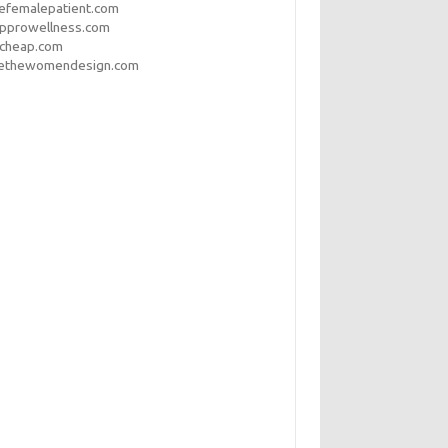
efemalepatient.com
opprowellness.com
pcheap.com
ethewomendesign.com