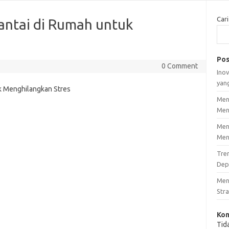
Cari
ntai di Rumah untuk
Pos
0 Comment
Inov
yan
Men
Men
Men
Men
Tre
Dep
Men
Stra
Kom
Tid