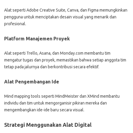
Alat seperti Adobe Creative Suite, Canva, dan Figma memungkinkan
pengguna untuk menciptakan desain visual yang menarik dan
profesional.
Platform Manajemen Proyek
Alat seperti Trello, Asana, dan Monday.com membantu tim
mengatur tugas dan proyek, memastikan bahwa setiap anggota tim
tetap pada jalurnya dan berkontribusi secara efektif.
Alat Pengembangan Ide
Mind mapping tools seperti MindMeister dan XMind membantu
individu dan tim untuk mengorganisir pikiran mereka dan
mengembangkan ide-ide baru secara visual.
Strategi Menggunakan Alat Digital