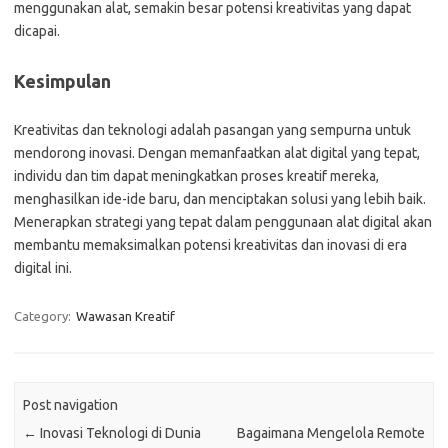
menggunakan alat, semakin besar potensi kreativitas yang dapat
dicapai.
Kesimpulan
Kreativitas dan teknologi adalah pasangan yang sempurna untuk
mendorong inovasi. Dengan memanfaatkan alat digital yang tepat,
individu dan tim dapat meningkatkan proses kreatif mereka,
menghasilkan ide-ide baru, dan menciptakan solusi yang lebih baik.
Menerapkan strategi yang tepat dalam penggunaan alat digital akan
membantu memaksimalkan potensi kreativitas dan inovasi di era
digital ini.
Category:
Wawasan Kreatif
Post navigation
←
Inovasi Teknologi di Dunia
Bagaimana Mengelola Remote