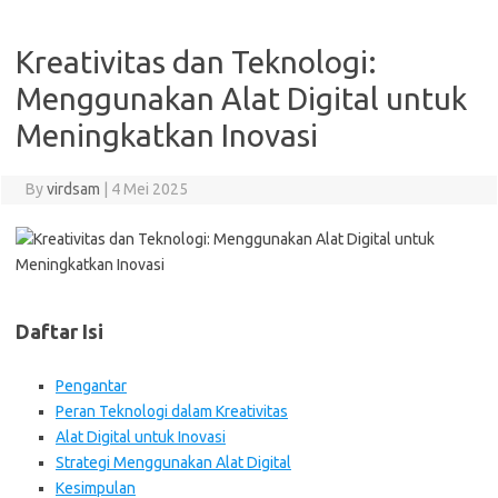
Kreativitas dan Teknologi:
Menggunakan Alat Digital untuk
Meningkatkan Inovasi
By
virdsam
|
4 Mei 2025
Daftar Isi
Pengantar
Peran Teknologi dalam Kreativitas
Alat Digital untuk Inovasi
Strategi Menggunakan Alat Digital
Kesimpulan