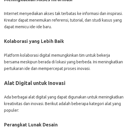
Internet menyediakan akses tak terbatas ke informasi dan inspirasi.
Kreator dapat menemukan referensi, tutorial, dan studi kasus yang
dapat memicu ide-ide baru.
Kolaborasi yang Lebih Baik
Platform kolaborasi digital memungkinkan tim untuk bekerja
bersama meskipun berada di lokasi yang berbeda. Ini meningkatkan
pertukaran ide dan mempercepat proses inovasi.
Alat Digital untuk Inovasi
Ada berbagai alat digital yang dapat digunakan untuk meningkatkan
kreativitas dan inovasi. Berikut adalah beberapa kategori alat yang
populer:
Perangkat Lunak Desain