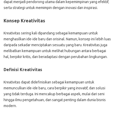
dapat menjadi pendorong utama dalam kepemimpinan yang efektif,
serta strategi untuk memimpin dengan inovasi dan inspirasi.
Konsep Kreativitas
Kreativitas sering kali dipandang sebagai kemampuan untuk
menghasilkan ide-ide baru dan orisinal. Namun, konsep ini lebih luas
daripada sekadar menciptakan sesuatu yang baru. Kreativitas juga
melibatkan kemampuan untuk melihat hubungan antara berbagai
hal, berpikir kritis, dan beradaptasi dengan perubahan lingkungan.
Definisi Kreativitas
Kreativitas dapat didefinisikan sebagai kemampuan untuk
memunculkan ide-ide baru, cara berpikir yang inovatif, dan solusi
yang tidak terduga. Ini mencakup berbagai aspek, mulai dari seni
hingga ilmu pengetahuan, dan sangat penting dalam dunia bisnis
modern.