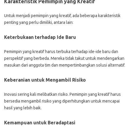
Karakteristik Pemimpin yang Kreatif
Untuk menjadi pemimpin yang kreatif, ada beberapa karakteristik
penting yang perlu dimiliki, antara lain:
Keterbukaan terhadap Ide Baru
Pemimpin yang kreatif harus terbuka terhadap ide-ide baru dan
perspektif yang berbeda. Mereka tidak takut untuk mendengarkan
masukan dari anggota tim dan mempertimbangkan solusi alternatif.
Keberanian untuk Mengambil Risiko
Inovasi sering kali melibatkan risiko. Pemimpin yang kreatif harus
bersedia mengambil risiko yang diperhitungkan untuk mencapai
hasil yang lebih baik.
Kemampuan untuk Beradaptasi