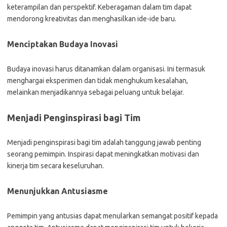
keterampilan dan perspektif. Keberagaman dalam tim dapat
mendorong kreativitas dan menghasilkan ide-ide baru.
Menciptakan Budaya Inovasi
Budaya inovasi harus ditanamkan dalam organisasi. Ini termasuk
menghargai eksperimen dan tidak menghukum kesalahan,
melainkan menjadikannya sebagai peluang untuk belajar.
Menjadi Penginspirasi bagi Tim
Menjadi penginspirasi bagi tim adalah tanggung jawab penting
seorang pemimpin. Inspirasi dapat meningkatkan motivasi dan
kinerja tim secara keseluruhan.
Menunjukkan Antusiasme
Pemimpin yang antusias dapat menularkan semangat positif kepada