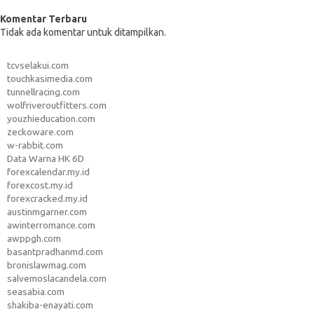
Komentar Terbaru
Tidak ada komentar untuk ditampilkan.
tcvselakui.com
touchkasimedia.com
tunnellracing.com
wolfriveroutfitters.com
youzhieducation.com
zeckoware.com
w-rabbit.com
Data Warna HK 6D
forexcalendar.my.id
forexcost.my.id
forexcracked.my.id
austinmgarner.com
awinterromance.com
awppgh.com
basantpradhanmd.com
bronislawmag.com
salvemoslacandela.com
seasabia.com
shakiba-enayati.com