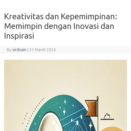
Kreativitas dan Kepemimpinan:
Memimpin dengan Inovasi dan
Inspirasi
By
virdsam
|
31 Maret 2026