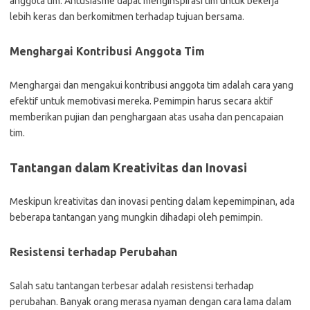
anggota tim. Antusiasme dapat menginspirasi tim untuk bekerja
lebih keras dan berkomitmen terhadap tujuan bersama.
Menghargai Kontribusi Anggota Tim
Menghargai dan mengakui kontribusi anggota tim adalah cara yang
efektif untuk memotivasi mereka. Pemimpin harus secara aktif
memberikan pujian dan penghargaan atas usaha dan pencapaian
tim.
Tantangan dalam Kreativitas dan Inovasi
Meskipun kreativitas dan inovasi penting dalam kepemimpinan, ada
beberapa tantangan yang mungkin dihadapi oleh pemimpin.
Resistensi terhadap Perubahan
Salah satu tantangan terbesar adalah resistensi terhadap
perubahan. Banyak orang merasa nyaman dengan cara lama dalam