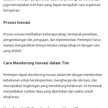
juga menciptakan tren baru yang dapat mengubah cara organisasi
beroperasi.
Proses Inovasi
Proses inovasi melibatkan beberapa tahap, termasuk penelitian,
pengembangan ide, pengujian, dan implementasi. Pemimpin harus
mampu mengarahkan timnya melalui setiap tahap ini dengan cara
yang efektif.
Cara Mendorong Inovasi dalam Tim
Pemimpin dapat mendorong inovasi dalam tim dengan memberikan
kebebasan untuk bereksperimen, menghargai ide-ide baru, dan
menciptakan lingkungan yang mendukung kolaborasi. Ini termasuk
menyediakan sumber daya yang diperlukan dan waktu untuk
eksplorasi.