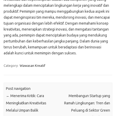
melengkapi dalam menciptakan lingkungan kerja yang inovatif dan
produktif. Pemimpin yang mampu menggabungkan kedua aspek ini
dapat menginspirasi tim mereka, mendorong inovasi, dan mencapai
tujuan organisasi dengan lebih efektif. Dengan memahami konsep
kreativitas, menerapkan strategi inovasi, dan mengatasi tantangan
yang ada, pemimpin dapat menciptakan budaya yang mendukung
pertumbuhan dan keberhasilan jangka panjang. Dalam dunia yang
terus berubah, kemampuan untuk beradaptasi dan berinovasi
adalah kunci untuk memimpin dengan sukses.
Category:
Wawasan Kreatif
Post navigation
←
Menerima Kritik: Cara
Membangun Startup yang
Meningkatkan Kreativitas
Ramah Lingkungan: Tren dan
Melalui Umpan Balik
Peluang di Sektor Green