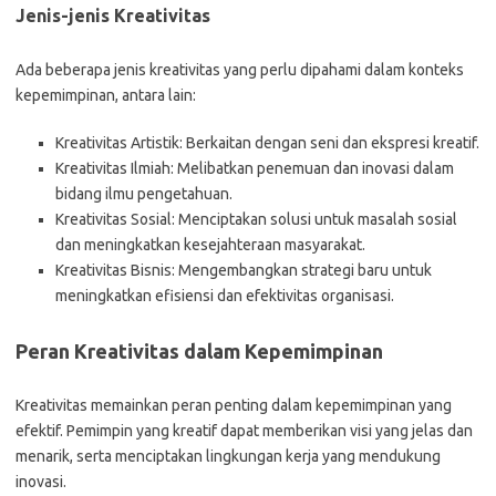
Jenis-jenis Kreativitas
Ada beberapa jenis kreativitas yang perlu dipahami dalam konteks
kepemimpinan, antara lain:
Kreativitas Artistik: Berkaitan dengan seni dan ekspresi kreatif.
Kreativitas Ilmiah: Melibatkan penemuan dan inovasi dalam
bidang ilmu pengetahuan.
Kreativitas Sosial: Menciptakan solusi untuk masalah sosial
dan meningkatkan kesejahteraan masyarakat.
Kreativitas Bisnis: Mengembangkan strategi baru untuk
meningkatkan efisiensi dan efektivitas organisasi.
Peran Kreativitas dalam Kepemimpinan
Kreativitas memainkan peran penting dalam kepemimpinan yang
efektif. Pemimpin yang kreatif dapat memberikan visi yang jelas dan
menarik, serta menciptakan lingkungan kerja yang mendukung
inovasi.