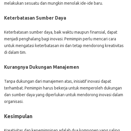
melakukan sesuatu dan mungkin menolak ide-ide baru.
Keterbatasan Sumber Daya
Keterbatasan sumber daya, baik waktu maupun finansial, dapat
menjadi penghalang bagi inovasi. Pemimpin perlu mencari cara
untuk mengatasi keterbatasan ini dan tetap mendorong kreativitas
di dalam tim.
Kurangnya Dukungan Manajemen
Tanpa dukungan dari manajemen atas, inisiatif inovasi dapat
terhambat. Pemimpin harus bekerja untuk memperoleh dukungan
dan sumber daya yang diperlukan untuk mendorong inovasi dalam
organisasi.
Kesimpulan
Kreativitas dan kepemimpinan adalah dua komponen yang saling