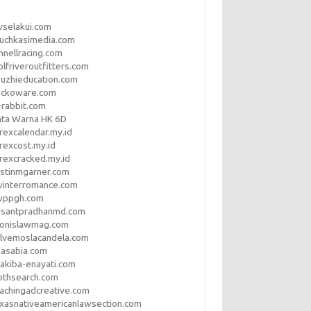
vselakui.com
uchkasimedia.com
nnellracing.com
lfriveroutfitters.com
uzhieducation.com
eckoware.com
rabbit.com
ata Warna HK 6D
rexcalendar.my.id
rexcost.my.id
rexcracked.my.id
stinmgarner.com
winterromance.com
wppgh.com
asantpradhanmd.com
ronislawmag.com
lvemoslacandela.com
easabia.com
akiba-enayati.com
othsearch.com
achingadcreative.com
xasnativeamericanlawsection.com