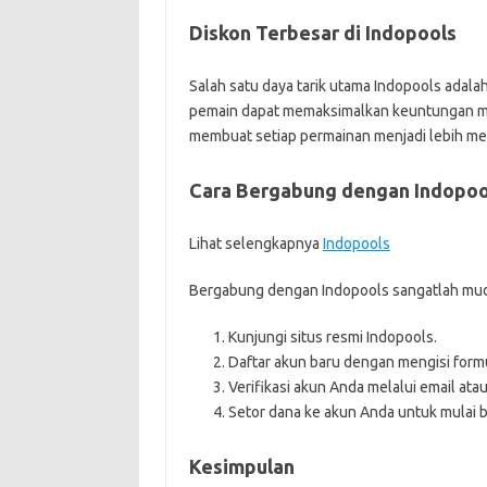
Diskon Terbesar di Indopools
Salah satu daya tarik utama Indopools adala
pemain dapat memaksimalkan keuntungan mere
membuat setiap permainan menjadi lebih m
Cara Bergabung dengan Indopoo
Lihat selengkapnya
Indopools
Bergabung dengan Indopools sangatlah muda
Kunjungi situs resmi Indopools.
Daftar akun baru dengan mengisi formu
Verifikasi akun Anda melalui email ata
Setor dana ke akun Anda untuk mulai 
Kesimpulan