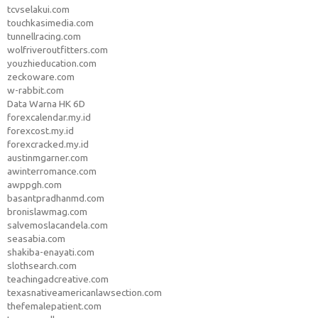
tcvselakui.com
touchkasimedia.com
tunnellracing.com
wolfriveroutfitters.com
youzhieducation.com
zeckoware.com
w-rabbit.com
Data Warna HK 6D
forexcalendar.my.id
forexcost.my.id
forexcracked.my.id
austinmgarner.com
awinterromance.com
awppgh.com
basantpradhanmd.com
bronislawmag.com
salvemoslacandela.com
seasabia.com
shakiba-enayati.com
slothsearch.com
teachingadcreative.com
texasnativeamericanlawsection.com
thefemalepatient.com