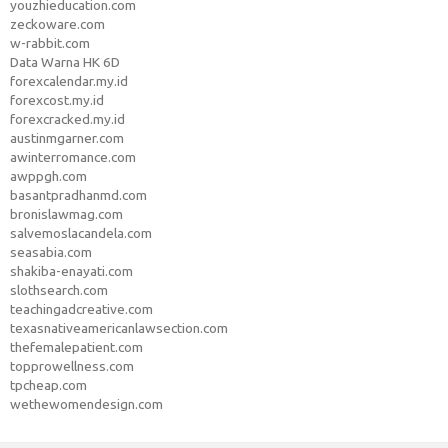
youzhieducation.com
zeckoware.com
w-rabbit.com
Data Warna HK 6D
forexcalendar.my.id
forexcost.my.id
forexcracked.my.id
austinmgarner.com
awinterromance.com
awppgh.com
basantpradhanmd.com
bronislawmag.com
salvemoslacandela.com
seasabia.com
shakiba-enayati.com
slothsearch.com
teachingadcreative.com
texasnativeamericanlawsection.com
thefemalepatient.com
topprowellness.com
tpcheap.com
wethewomendesign.com