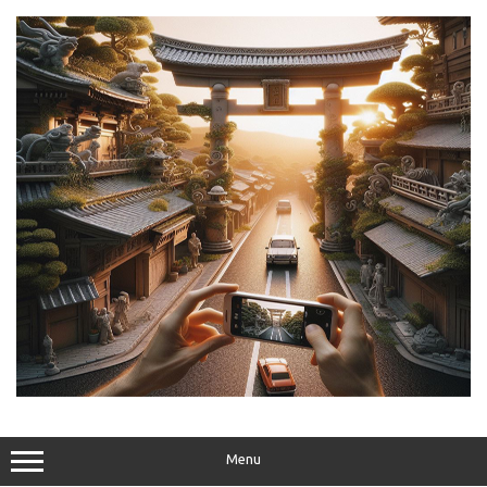
Skip
to
content
Menu