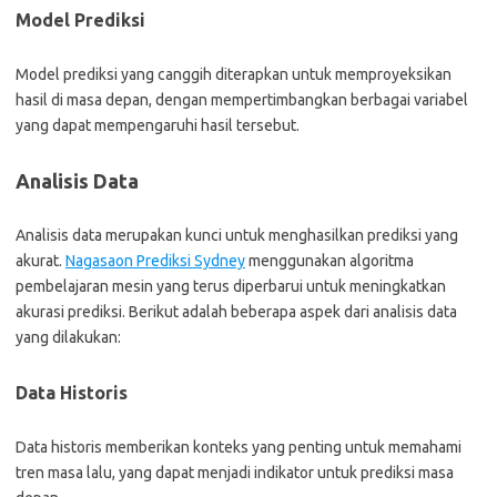
Model Prediksi
Model prediksi yang canggih diterapkan untuk memproyeksikan
hasil di masa depan, dengan mempertimbangkan berbagai variabel
yang dapat mempengaruhi hasil tersebut.
Analisis Data
Analisis data merupakan kunci untuk menghasilkan prediksi yang
akurat.
Nagasaon Prediksi Sydney
menggunakan algoritma
pembelajaran mesin yang terus diperbarui untuk meningkatkan
akurasi prediksi. Berikut adalah beberapa aspek dari analisis data
yang dilakukan:
Data Historis
Data historis memberikan konteks yang penting untuk memahami
tren masa lalu, yang dapat menjadi indikator untuk prediksi masa