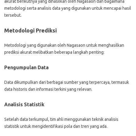
akurat berikutnya yang dihasilkan oleh Nagasaon dan bagaimana
metodologi serta analisis data yang digunakan untuk mencapai hasil
tersebut.
Metodologi Prediksi
Metodologi yang digunakan oleh Nagasaon untuk menghasilkan
prediksi akurat melibatkan beberapa langkah penting:
Pengumpulan Data
Data dikumpulkan dari berbagai sumber yang terpercaya, termasuk
data historis dan informasi terkini yang relevan.
Analisis Statistik
Setelah data terkumpul, tim ahli menggunakan teknik analisis
statistik untuk mengidentifikasi pola dan tren yang ada.