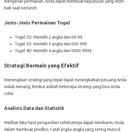
mengenali permainan, Anda dapat membuat keputusan yang lebih
baik saat bertaruh.
Jenis-Jenis Permainan Togel
Togel 2D: Memilih 2 angka dari 00-99.
Togel 3D: Memilih 3 angka dari 000-999.
Togel 4D: Memilih 4 angka dari 0000-9999.
Strategi Bermain yang Efektif
Menerapkan strategi yang tepat dapat meningkatkan peluang Anda
untuk menang. Berikut adalah beberapa strategi yang bisa Anda
coba:
Analisis Data dan Statistik
Melihat data hasil pengundian sebelumnya dapat membantu Anda
dalam membuat prediksi. Catat angka-angka yang sering muncul