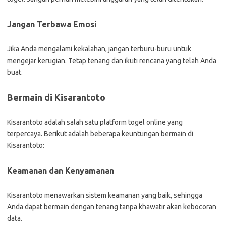
Jangan Terbawa Emosi
Jika Anda mengalami kekalahan, jangan terburu-buru untuk
mengejar kerugian. Tetap tenang dan ikuti rencana yang telah Anda
buat.
Bermain di Kisarantoto
Kisarantoto adalah salah satu platform togel online yang
terpercaya. Berikut adalah beberapa keuntungan bermain di
Kisarantoto:
Keamanan dan Kenyamanan
Kisarantoto menawarkan sistem keamanan yang baik, sehingga
Anda dapat bermain dengan tenang tanpa khawatir akan kebocoran
data.