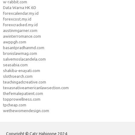
w-rabbit.com
Data Warna HK 6D
forexcalendar.my.id
forexcost.my.id
forexcracked.my.id
austinmgarner.com
awinterromance.com
awppgh.com
basantpradhanmd.com
bronislawmag.com
salvemoslacandela.com
seasabia.com
shakiba-enayati.com
slothsearch.com
teachingadcreative.com
texasnativeamericanlawsection.com
thefemalepatient.com
topprowellness.com
tpcheap.com
wethewomendesign.com
Copyright © Catc Habigone 2024