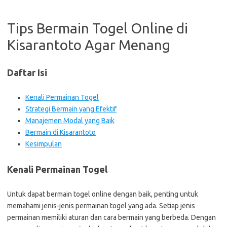
Tips Bermain Togel Online di
Kisarantoto Agar Menang
Daftar Isi
Kenali Permainan Togel
Strategi Bermain yang Efektif
Manajemen Modal yang Baik
Bermain di Kisarantoto
Kesimpulan
Kenali Permainan Togel
Untuk dapat bermain togel online dengan baik, penting untuk
memahami jenis-jenis permainan togel yang ada. Setiap jenis
permainan memiliki aturan dan cara bermain yang berbeda. Dengan