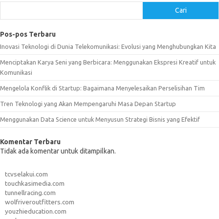
Cari
Pos-pos Terbaru
Inovasi Teknologi di Dunia Telekomunikasi: Evolusi yang Menghubungkan Kita
Menciptakan Karya Seni yang Berbicara: Menggunakan Ekspresi Kreatif untuk
Komunikasi
Mengelola Konflik di Startup: Bagaimana Menyelesaikan Perselisihan Tim
Tren Teknologi yang Akan Mempengaruhi Masa Depan Startup
Menggunakan Data Science untuk Menyusun Strategi Bisnis yang Efektif
Komentar Terbaru
Tidak ada komentar untuk ditampilkan.
tcvselakui.com
touchkasimedia.com
tunnellracing.com
wolfriveroutfitters.com
youzhieducation.com