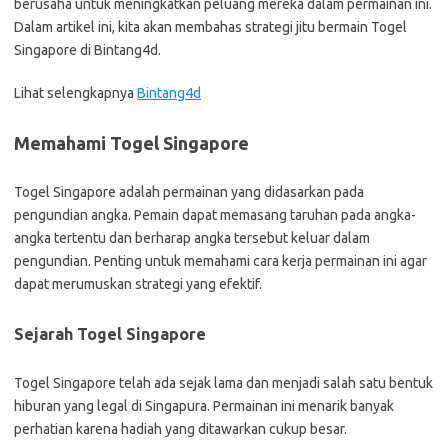
berusaha untuk meningkatkan peluang mereka dalam permainan ini.
Dalam artikel ini, kita akan membahas strategi jitu bermain Togel
Singapore di Bintang4d.
Lihat selengkapnya
Bintang4d
Memahami Togel Singapore
Togel Singapore adalah permainan yang didasarkan pada
pengundian angka. Pemain dapat memasang taruhan pada angka-
angka tertentu dan berharap angka tersebut keluar dalam
pengundian. Penting untuk memahami cara kerja permainan ini agar
dapat merumuskan strategi yang efektif.
Sejarah Togel Singapore
Togel Singapore telah ada sejak lama dan menjadi salah satu bentuk
hiburan yang legal di Singapura. Permainan ini menarik banyak
perhatian karena hadiah yang ditawarkan cukup besar.